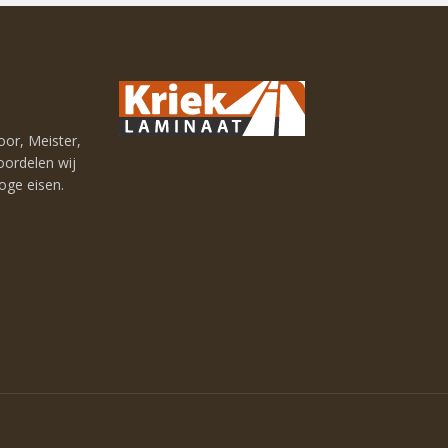
oor, Meister,
oordelen wij
hoge eisen.